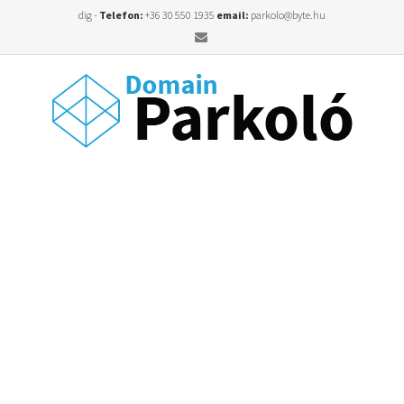
dig -
Telefon:
+36 30 550 1935
email:
parkolo@byte.hu
Email