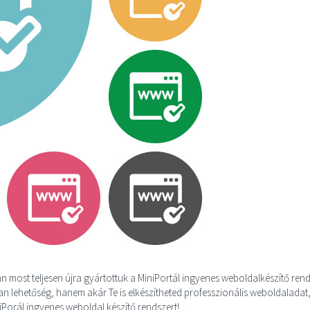
most teljesen újra gyártottuk a MiniPortál ingyenes weboldalkészítő ren
n lehetőség, hanem akár Te is elkészítheted professzionális weboldaladat
iniPorál ingyenes weboldal készítő rendszert!…