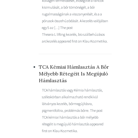
kollagén termelődését, elősegítve a ráncok
kisimulását, a bőr tömörségét, a bőr
rugalmasságának a visszanyerését, és a a
pórusok összehúzódását. A kezelés valójában
egy 5 az […] The post
Thesera L lifting kezelés, bio szálbehúzásos
arckezelés appeared first on Klau Kozmetika.
TCA Kémiai Hámlasztás A Bőr
Mélyebb Rétegéit Is Megújuló
Hámlasztás
TCA hámlasztás vagy Kémia hámlasztás,
széleskörban alkalmazható rendkívül
látványos kezelés, bőrmegújításra,
pigmentfoltra, problémás bőrre. The post
TCA kémiai hámlasztás a bőr mélyebb
rétegéit is megújuló hámlasztás appeared
first on Klau Kozmetika.