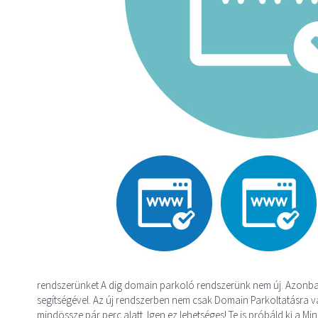
rendszerünket A dig domain parkoló rendszerünk nem új. Azonban 
segítségével. Az új rendszerben nem csak Domain Parkoltatásra va
mindössze pár perc alatt. Igen ez lehetséges! Te is próbáld ki a M