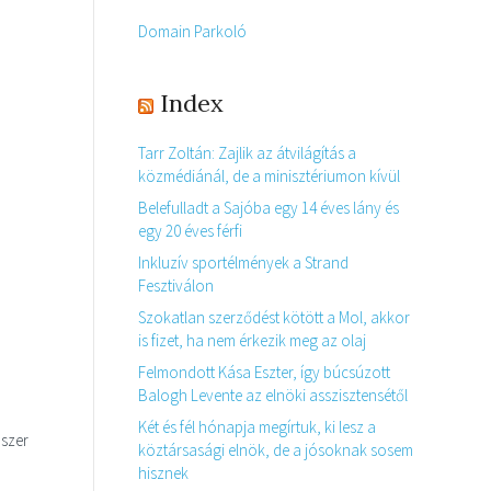
Domain Parkoló
Index
Tarr Zoltán: Zajlik az átvilágítás a
közmédiánál, de a minisztériumon kívül
Belefulladt a Sajóba egy 14 éves lány és
egy 20 éves férfi
Inkluzív sportélmények a Strand
Fesztiválon
Szokatlan szerződést kötött a Mol, akkor
is fizet, ha nem érkezik meg az olaj
Felmondott Kása Eszter, így búcsúzott
Balogh Levente az elnöki asszisztensétől
Két és fél hónapja megírtuk, ki lesz a
dszer
köztársasági elnök, de a jósoknak sosem
,
hisznek