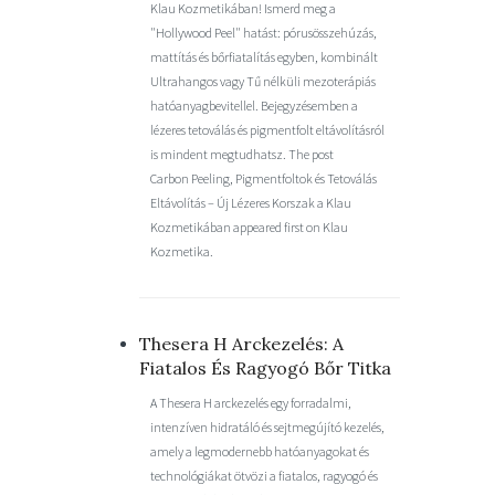
Klau Kozmetikában! Ismerd meg a
"Hollywood Peel" hatást: pórusösszehúzás,
mattítás és bőrfiatalítás egyben, kombinált
Ultrahangos vagy Tű nélküli mezoterápiás
hatóanyagbevitellel. Bejegyzésemben a
lézeres tetoválás és pigmentfolt eltávolításról
is mindent megtudhatsz. The post
Carbon Peeling, Pigmentfoltok és Tetoválás
Eltávolítás – Új Lézeres Korszak a Klau
Kozmetikában appeared first on Klau
Kozmetika.
Thesera H Arckezelés: A
Fiatalos És Ragyogó Bőr Titka
A Thesera H arckezelés egy forradalmi,
intenzíven hidratáló és sejtmegújító kezelés,
amely a legmodernebb hatóanyagokat és
technológiákat ötvözi a fiatalos, ragyogó és