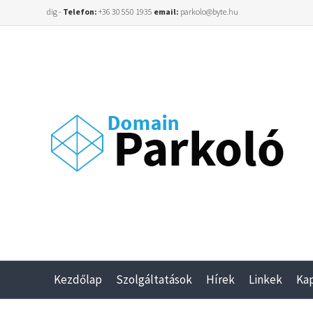
dig -
Telefon:
+36 30 550 1935
email:
parkolo@byte.hu
Kezdőlap
Szolgáltatások
Hírek
Linkek
Ka