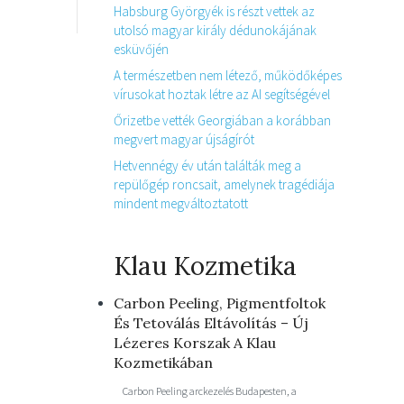
Habsburg Györgyék is részt vettek az
utolsó magyar király dédunokájának
esküvőjén
A természetben nem létező, működőképes
vírusokat hoztak létre az AI segítségével
Őrizetbe vették Georgiában a korábban
megvert magyar újságírót
Hetvennégy év után találták meg a
repülőgép roncsait, amelynek tragédiája
mindent megváltoztatott
Klau Kozmetika
Carbon Peeling, Pigmentfoltok
És Tetoválás Eltávolítás – Új
Lézeres Korszak A Klau
Kozmetikában
Carbon Peeling arckezelés Budapesten, a