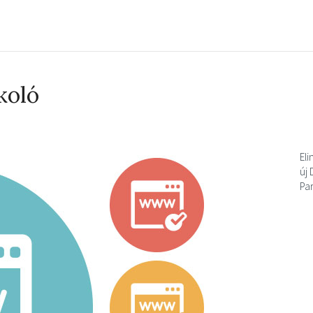
koló
Eli
új
Pa