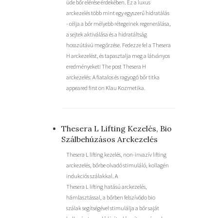
üde bőr elérése érdekében. Ez a luxus
arckezelés több mint egy egyszerű hidratálás
- célja a bőr mélyebb rétegeinek regenerálása,
a sejtek aktiválása és a hidratáltság
hosszútávú megőrzése. Fedezze fel a Thesera
H arckezelést, és tapasztalja meg a látványos
eredményeket! The post Thesera H
arckezelés: A fiatalos és ragyogó bőr titka
appeared first on Klau Kozmetika.
Thesera L Lifting Kezelés, Bio
Szálbehúzásos Arckezelés
Thesera L lifting kezelés, non-invazív lifting
arckezelés, bőrbe olvadó stimuláló, kollagén
indukciós szálakkal. A
Thesera L lifting hatású arckezelés,
hámlasztással, a bőrben felszívódo bio
szálak segítségével stimulálja a bőr saját