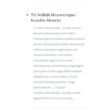
Tű Nélküli Mezoterápia -
Kezelés Menete
Tű nélküli Mezoterápia - kezelés menete,
előnyei és ellenjavallatai A tű nélküli
mezoterápiás kozmetikai kezelést azoknak
ajánlom akik plasztikai sebész beavatkozás
nélkül szeretnének megfiatalodni és a
ráncaikat eltüntetni. A tű nélküli
mezoterápia vagy szakmai nevén
elektroporáció, rádiófrekvencia segítségével
juttatja be a hatóanyagot bőröd mélyebb
rétegeibe non invazív módon. Ennél a
kezelésnél fontos kiemelnem, hogy
fájdalomérzet […] The post
Tű nélküli Mezoterápia - kezelés menete
appeared first on Klau Kozmetika.